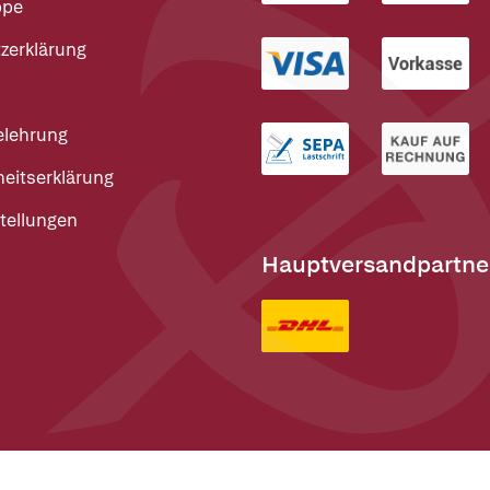
ppe
zerklärung
elehrung
heitserklärung
tellungen
Hauptversandpartne