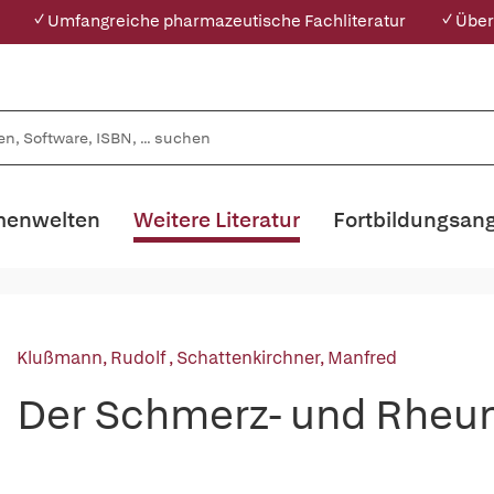
✓ Umfangreiche pharmazeutische Fachliteratur
✓ Über
enwelten
Weitere Literatur
Fortbildungsan
Klußmann, Rudolf
,
Schattenkirchner, Manfred
Der Schmerz- und Rheu