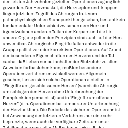
den letzten Jahrzehnten gezielten Operationen zugang lich
geworden. Der Herzmuskel, die Herzsepten und -klappen,
liegen jetzt dem Zugriff des Chirurgen frei. Vom
pathophysiologischen Standpunkt her gesehen, besteht kein
fundamentaler Unterschied zwischen dem Herz und
irgendwelchen anderen Teilen des Korpers und die fiir
andere Organe geltenden Prin zipien sind auch auf das Herz
anwendbar. Chirurgische Eingriffe fallen entweder in die
Gruppe palliativer oder korrektiver Operationen. Auf Grund
der besonderen Eigenschaften des Herzens und der Tat
sache, daB Leben nur bei anhaltender Blutzufuhr zu allen
Geweben fortbestehen kann, muBten besondere
Operationsverfahren entwickelt werden. Allgemein
gesehen, lassen sich solche Operationen einteilen in
"Eingriffe am geschlossenen Herzen" (womit die Chirurgie
am schlagen den Herzen ohne Unterbrechung der
Pumpfunktion gemeint ist) und in "Eingriffe am offenen
Herzen" (d. h. Operationen bei temporarer Unterbrechung
der Herzfunktion). Die Periode des sicheren Operierens ist
bei Anwendung des letzteren Verfahrens nur eine sehr
begrenzte, wenn auch der verfiigbare Zeitraum unter
Zuhilfenahme spezieller MaBnahmen, wie z. B. der