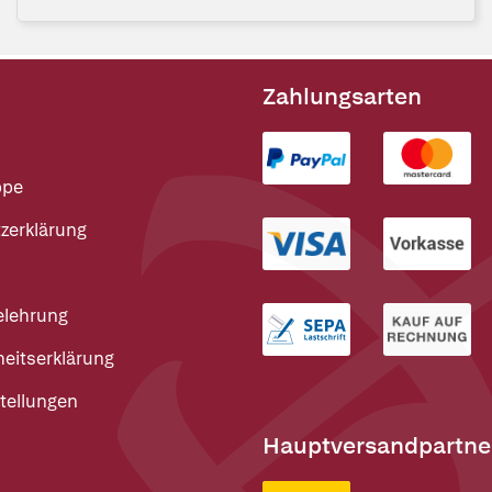
Zahlungsarten
ppe
zerklärung
elehrung
heitserklärung
tellungen
Hauptversandpartne