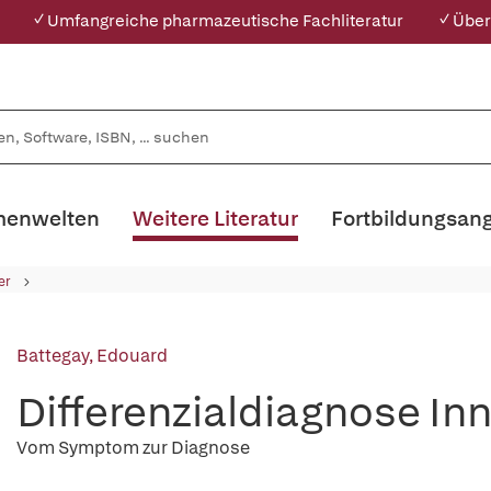
✓ Umfangreiche pharmazeutische Fachliteratur
✓ Über
enwelten
Weitere Literatur
Fortbildungsan
er
Battegay, Edouard
Differenzialdiagnose In
Vom Symptom zur Diagnose