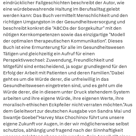
eindrücklicher Fallgeschichten beschreibt der Autor, wie
eine würdebewahrende Haltung im Berufsalltag gelebt
werden kann: Das Buch vermittelt Menschlichkeit und den
richtigen Umgangston in der Gesundheitsversorgung und
beschreibt konkret die "ABCDs der Sorgekultur" mit den
nötigen Kernkompetenzen sowie das einzigartige "Modell
der optimalen therapeutischen Kommunikation". Dieses
Buch ist eine Ermunterung für alle im Gesundheitswesen
Tätigen und gleichzeitig ein Aufruf für einen
Perspektivwechsel: Zuwendung, Freundlichkeit und
Mitgefühl sind entscheidend, ja sogar grundlegend für den
Erfolg der Arbeit mit Patienten und deren Familien."Dabei
geht es um die Würde derer, die unfreiwillig in das
Gesundheitswesen eingetreten sind, und es geht um die
Würde derer, die in diesem unter Druck stehendem System
arbeiten und ihre eigene Würde, ihre eigenen Werte, ihre
moralisch-ethischen Eckpfeiler nicht verraten möchten."Aus
dem Geleitwort zur deutschen Ausgabe von Sandra Mai und
Swantje Goebel"Harvey Max Chochinov führt uns unsere
eigene Zukunft vor Augen, in der wir möglicherweise selbst
schutzlos, abhängig und fragend nach der Sinnhaftigkeit