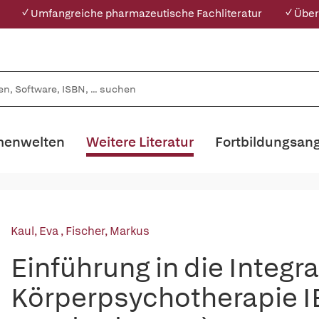
✓ Umfangreiche pharmazeutische Fachliteratur
✓ Über
enwelten
Weitere Literatur
Fortbildungsan
Kaul, Eva
,
Fischer, Markus
Einführung in die Integra
Körperpsychotherapie IB