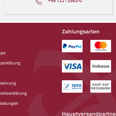
+49 711 - 2582-0
Zahlungsarten
ppe
zerklärung
elehrung
heitserklärung
tellungen
Hauptversandpartne