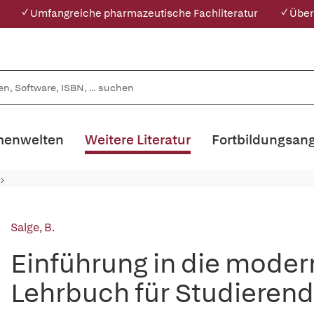
✓ Umfangreiche pharmazeutische Fachliteratur
✓ Über
enwelten
Weitere Literatur
Fortbildungsan
Salge, B.
Einführung in die moder
Lehrbuch für Studierend