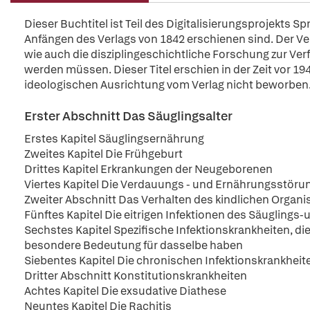
Dieser Buchtitel ist Teil des Digitalisierungsprojekts S
Anfängen des Verlags von 1842 erschienen sind. Der Verl
wie auch die disziplingeschichtliche Forschung zur Ver
werden müssen. Dieser Titel erschien in der Zeit vor 194
ideologischen Ausrichtung vom Verlag nicht beworben
Erster Abschnitt Das Säuglingsalter
Erstes Kapitel Säuglingsernährung
Zweites Kapitel Die Frühgeburt
Drittes Kapitel Erkrankungen der Neugeborenen
Viertes Kapitel Die Verdauungs - und Ernährungsstöru
Zweiter Abschnitt Das Verhalten des kindlichen Organ
Fünftes Kapitel Die eitrigen Infektionen des Säugling
Sechstes Kapitel Spezifische Infektionskrankheiten, di
besondere Bedeutung für dasselbe haben
Siebentes Kapitel Die chronischen Infektionskrankheit
Dritter Abschnitt Konstitutionskrankheiten
Achtes Kapitel Die exsudative Diathese
Neuntes Kapitel Die Rachitis