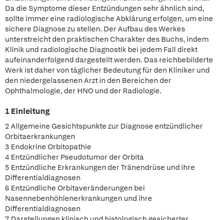
Da die Symptome dieser Entzündungen sehr ähnlich sind,
sollte immer eine radiologische Abklärung erfolgen, um eine
sichere Diagnose zu stellen. Der Aufbau des Werkes
unterstreicht den praktischen Charakter des Buchs, indem
Klinik und radiologische Diagnostik bei jedem Fall direkt
aufeinanderfolgend dargestellt werden. Das reichbebilderte
Werk ist daher von täglicher Bedeutung für den Kliniker und
den niedergelassenen Arzt in den Bereichen der
Ophthalmologie, der HNO und der Radiologie.
1 Einleitung
2 Allgemeine Gesichtspunkte zur Diagnose entzündlicher
Orbitaerkrankungen
3 Endokrine Orbitopathie
4 Entzündlicher Pseudotumor der Orbita
5 Entzündliche Erkrankungen der Tränendrüse und ihre
Differentialdiagnosen
6 Entzündliche Orbitaveränderungen bei
Nasennebenhöhlenerkrankungen und ihre
Differentialdiagnosen
7 Darstellungen klinisch und histologisch gesicherter