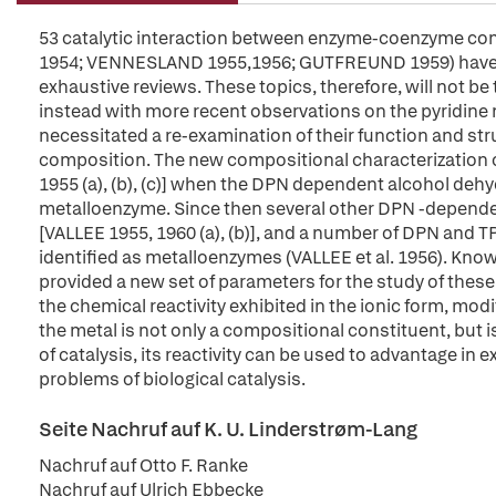
53 catalytic interaction between enzyme-coenzyme 
1954; VENNESLAND 1955,1956; GUTFREUND 1959) have al
exhaustive reviews. These topics, therefore, will not be
instead with more recent observations on the pyridin
necessitated a re-examination of their function and stru
composition. The new compositional characterization
1955 (a), (b), (c)] when the DPN dependent alcohol dehy
metalloenzyme. Since then several other DPN -depende
[VALLEE 1955, 1960 (a), (b)], and a number of DPN and
identified as metalloenzymes (VALLEE et al. 1956). Kno
provided a new set of parameters for the study of thes
the chemical reactivity exhibited in the ionic form, modi
the metal is not only a compositional constituent, but is
of catalysis, its reactivity can be used to advantage in 
problems of biological catalysis.
Seite Nachruf auf K. U. Linderstrøm-Lang
Nachruf auf Otto F. Ranke
Nachruf auf Ulrich Ebbecke