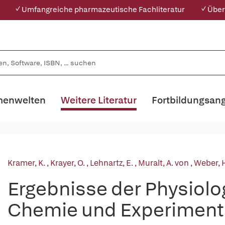
✓ Umfangreiche pharmazeutische Fachliteratur
✓ Über
enwelten
Weitere Literatur
Fortbildungsan
Kramer, K.
,
Krayer, O.
,
Lehnartz, E.
,
Muralt, A. von
,
Weber, H
Ergebnisse der Physiolo
Chemie und Experiment