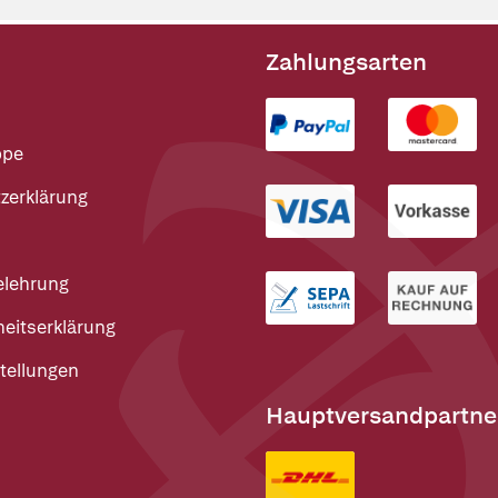
Zahlungsarten
ppe
zerklärung
elehrung
heitserklärung
tellungen
Hauptversandpartne