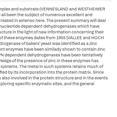
complex and substrate (VENNESLAND and WESTHEIMER
l been the subject of numerous excellent and
 treated in extenso here. The present summary will deal
e nucleotide dependent dehydrogenases which have
cture in the light of new information concerning their
 of these enzymes dates from 1955 [VALLEE and HOCH
drogenase of bakers' yeast was identified as a zinc
nt enzymes have been similady shown to contain zinc
 TPN dependent dehydrogenases have been tentatively
wledge of the presence of zinc in these enzymes has
e systems. The metal in such systems retains much of
fied by its incorporation into the protein matrix. Since
 also involved in the protein structure and in the events
exploring specific enzymatic sites, and the general