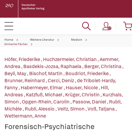
Home
Weitere Literatur
Medizin
klinische Fächer
Höfer, Friederike
,
Huchzermeier, Christian
,
Aemmer,
Andrea
,
Basdekis-Jozsa, Raphaela
,
Berger, Christina
,
Beyli, May
,
Bischof, Martin
,
Boudriot, Friederike
,
Brunner, Reinhard
,
Cerci, Deniz
,
de Tribolet-Hardy,
Fanny
,
Habermeyer, Elmar
,
Hauser, Nicole
,
Hill,
Andreas
,
Katzfuß, Michael
,
Krüger, Christin
,
Kurzhals,
Simon
,
Opgen-Rhein, Carolin
,
Passow, Daniel
,
Rubli,
Michèle
,
Rubli, Alessio
,
Veitz, Simon
,
Voß, Tatjana
,
Wettermann, Anne
Forensisch-Psychiatrische