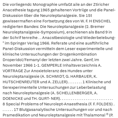
Die vorliegendc Monographie umfaGt aile an der Ztiricher
Anacsthesie tagung 1965 gehaltenen Vortriige und die Panel-
Diskussion tiber die Neuroleptanalgesie. Sie 1St
gewissermafien eine Fortsetzung des von W. F. H ENSCHEL
redigierten Bandes: Die Neuroleptanalgesie (2. Bremer
Neuroleptanalgesie-Symposium), erschienen als Band 9 in
der Schrif tenreihe . . Anacstbesiologie und Wiederbelebung-
" im Springer Verlag 1966. Referate und eine ausftihrliche
Panel-Diskussion vermitteln dem Leser experimentelle und
klinische Untersuchungen der Drogenkombination
Droperidol/Femanyl der letzten zwei Jahre. Genf, im
November 1966 1-1. GEMPERLE Inhaltsverzeichnis A.
VORTRAGE Zur Anoxietoleranz des Hundes unter
Neuroleptanalgesie (A. SCHMIDT, G. HARBAUER, K.
HUTSCHENREUTER und A. ZELLER). . . . . . . . 1 Klinische und
tierexperimentelle Untersuchungen zur Leberbelastung
nach Neuroleptanalgesie (A. SCHELLENBERGER, A.
DOENICKE und TH. GURT- NER). . . . . . . . . . . . . . . . . . . . . . . . . . . . .
8 Special Problems of Neurolept-Anaesthesia (F. F. FOLDES) .
. . . . . . 17 Blutgasanalytische Untersuchungen vor und nach
Pramedikation und Neuroleptanalgesie mit Thalamonal ® (P.