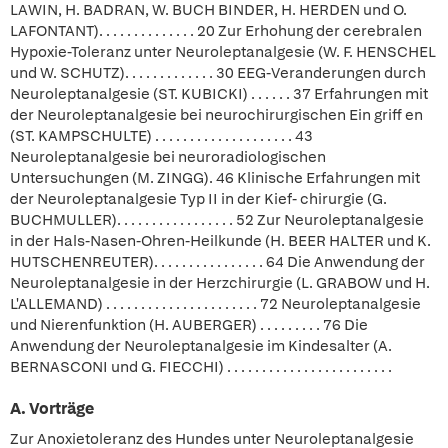
LAWIN, H. BADRAN, W. BUCH BINDER, H. HERDEN und O.
LAFONTANT). . . . . . . . . . . . . . 20 Zur Erhohung der cerebralen
Hypoxie-Toleranz unter Neuroleptanalgesie (W. F. HENSCHEL
und W. SCHUTZ). . . . . . . . . . . . . 30 EEG-Veranderungen durch
Neuroleptanalgesie (ST. KUBICKI) . . . . . . 37 Erfahrungen mit
der Neuroleptanalgesie bei neurochirurgischen Ein griff en
(ST. KAMPSCHULTE) . . . . . . . . . . . . . . . . . . . . 43
Neuroleptanalgesie bei neuroradiologischen
Untersuchungen (M. ZINGG). 46 Klinische Erfahrungen mit
der Neuroleptanalgesie Typ II in der Kief- chirurgie (G.
BUCHMULLER). . . . . . . . . . . . . . . . . 52 Zur Neuroleptanalgesie
in der Hals-Nasen-Ohren-Heilkunde (H. BEER HALTER und K.
HUTSCHENREUTER). . . . . . . . . . . . . . . . 64 Die Anwendung der
Neuroleptanalgesie in der Herzchirurgie (L. GRABOW und H.
L'ALLEMAND) . . . . . . . . . . . . . . . . . . . . . . 72 Neuroleptanalgesie
und Nierenfunktion (H. AUBERGER) . . . . . . . . . 76 Die
Anwendung der Neuroleptanalgesie im Kindesalter (A.
BERNASCONI und G. FIECCHI) . . . . . . . . . . . . . . . . . . . . . . . .
A. Vorträge
Zur Anoxietoleranz des Hundes unter Neuroleptanalgesie