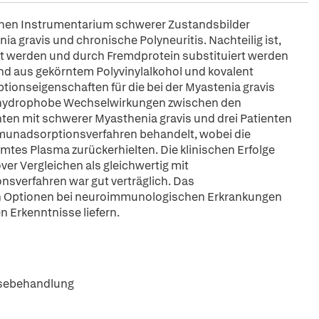
hen Instrumentarium schwerer Zustandsbilder
 gravis und chronische Polyneuritis. Nachteilig ist,
nt werden und durch Fremdprotein substituiert werden
d aus gekörntem Polyvinylalkohol und kovalent
tionseigenschaften für die bei der Myastenia gravis
r hydrophobe Wechselwirkungen zwischen den
nten mit schwerer Myasthenia gravis und drei Patienten
mmunadsorptionsverfahren behandelt, wobei die
mtes Plasma zurückerhielten. Die klinischen Erfolge
er Vergleichen als gleichwertig mit
verfahren war gut verträglich. Das
n Optionen bei neuroimmunologischen Erkrankungen
 Erkenntnisse liefern.
esebehandlung