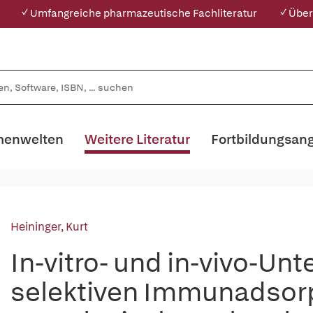
✓ Umfangreiche pharmazeutische Fachliteratur
✓ Über
enwelten
Weitere Literatur
Fortbildungsan
Heininger, Kurt
In-vitro- und in-vivo-Un
selektiven Immunadsor