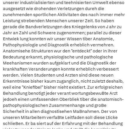
unserer industrialisierten und teehnisierten Umwelt ebenso
ausgesetzt wie drohenden Verletzungen dureh die
zunehmenden sportlichen Aktivitaten des nach immer mehr
Leistung strebenden Menschen unserer Zeit. So haben
gerade die Bandverletzungen des Kniegelenks von J ahr zu
Jahr an Zahl und Schwere zugenommen; parallel zu dieser
Entwiek lung konnten wir unser Wissen tiber Anatomie,
Pathophysiologie und Diagnostik erheblich vermehren.
Anatomisehe Strukturen wur den "entdeckt" oder in ihrer
Bedeutung erkannt, physiologische und pathologische
Meehanismen wurden aufgeklart und die Diagnostik der
krankhaften Veranderungen konnte erheblich verbessert
werden. Vielen Studenten und Arzten sind diese neuen
Erkenntnisse bisher kaum zuganglich, nicht zuletzt deshalb,
weil eine "Kniefibel" bisher nieht existiert. Zur erfolgreichen
Behandlung benotigt jeder verant wortungsbewuBte Arzt
jedoeh einen umfassenden Oberbliek tiber die anatomisch-
pathophysiologischen Zusammenhange und groBe
Sicherheit in allen diagnostisehen MaBnahmen. Der von
unseren Mitarbeitem verfaBte Leitfaden solI diese Lticke
schlieBen. Er ba siert auf der Erfahrung mit der Behandlung