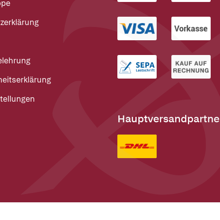
ppe
zerklärung
elehrung
heitserklärung
tellungen
Hauptversandpartne