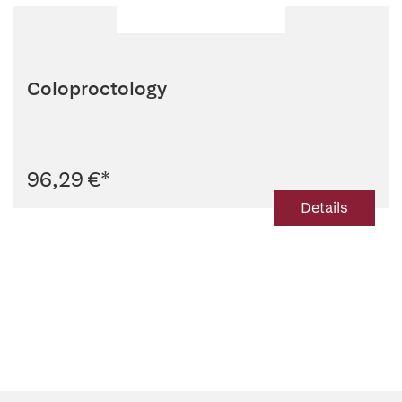
Coloproctology
96,29 €
*
Details