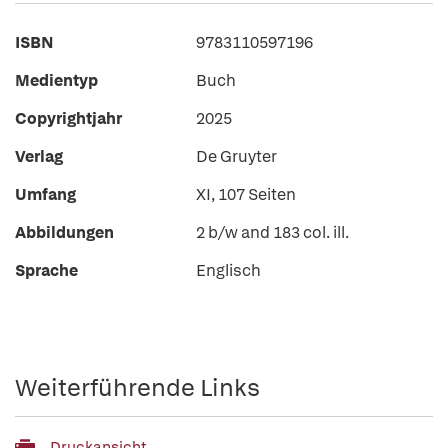
ISBN
9783110597196
Medientyp
Buch
Copyrightjahr
2025
Verlag
De Gruyter
Umfang
XI, 107 Seiten
Abbildungen
2 b/w and 183 col. ill.
Sprache
Englisch
Weiterführende Links
Druckansicht