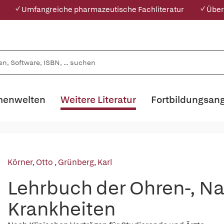
✓ Umfangreiche pharmazeutische Fachliteratur
✓ Über
enwelten
Weitere Literatur
Fortbildungsan
Körner, Otto
,
Grünberg, Karl
Lehrbuch der Ohren-, Na
Krankheiten