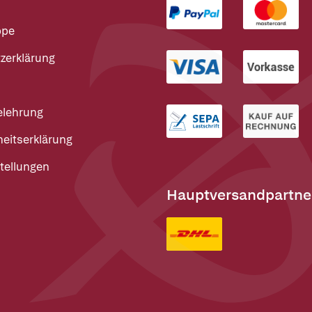
ppe
zerklärung
elehrung
heitserklärung
tellungen
Hauptversandpartne