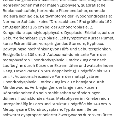
Röhrenknochen mit nor malen Epiphysen, quadratische
Beckenschaufeln, horizontale Pfannendächer, schmale
Incisura ischiadica. Leitsymptome der Hypochondroplasie:
Normaler Schädel, keine "Dreizackhand". End größe bis 152
cm gegenüber 135 cm bei der Achondroplasie. 2.
Kongenitale spondyloepiphysäre Dysplasie: Erbliche, bei der
Geburt erkennbare Dys plasie. Leitsymptome: Kurzer Rumpf,
kurze Extremitäten, vorspringendes Sternum, Kyphose.
Bewegungseinschränkung von Hüft- und Schultergelenken.
Endgröße bis 135 cm. 3. Autosomal-dominante Form der
metaphysären Chondrodysplasie: Entdeckung erst nach
Laufbeginn durch Kürze der Extremitäten und watschelnden
Gang, Coxae varae (in 50% doppelseitig). Endgröße bis 140
cm. 4. Autosomal-rezessive Form der metaphysären
Chondrodysplasie: Entdeckung im 2. Le bensjahr durch
Minderwuchs. Verbiegungen der langen und kurzen
Röhrenknochen äh neln rachitischen Veränderungen,
dünnes, flachsblondes Haar. Metaphysen im Kniebe reich
unregelmäßig in Form und Struktur. Endgröße bis 140 cm. 5.
Metaphysäre Chondrodysplasie, Typ Jansen: Selten,
schwerer dysproportionierter Zwergwuchs durch verkürzte