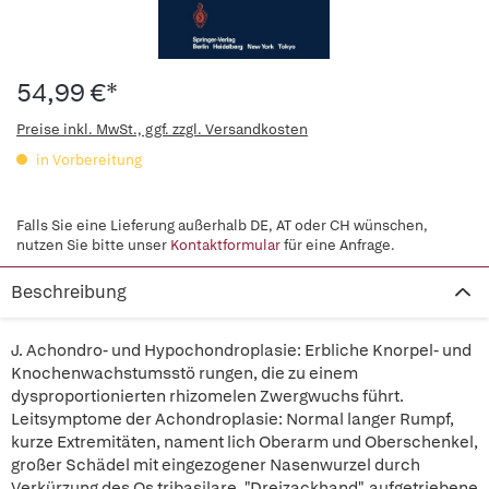
54,99 €*
Preise inkl. MwSt., ggf. zzgl. Versandkosten
in Vorbereitung
Falls Sie eine Lieferung außerhalb DE, AT oder CH wünschen,
nutzen Sie bitte unser
Kontaktformular
für eine Anfrage.
Beschreibung
J. Achondro- und Hypochondroplasie: Erbliche Knorpel- und
Knochenwachstumsstö rungen, die zu einem
dysproportionierten rhizomelen Zwergwuchs führt.
Leitsymptome der Achondroplasie: Normal langer Rumpf,
kurze Extremitäten, nament lich Oberarm und Oberschenkel,
großer Schädel mit eingezogener Nasenwurzel durch
Verkürzung des Os tribasilare, "Dreizackhand", aufgetriebene