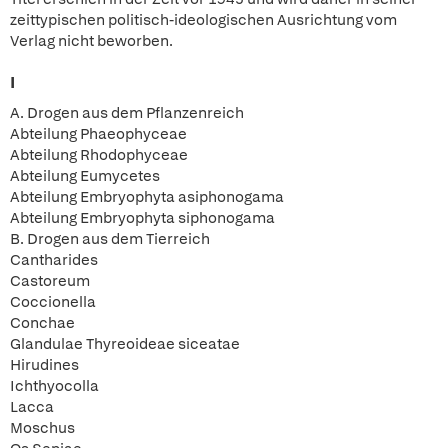
zeittypischen politisch-ideologischen Ausrichtung vom
Verlag nicht beworben.
I
A. Drogen aus dem Pflanzenreich
Abteilung Phaeophyceae
Abteilung Rhodophyceae
Abteilung Eumycetes
Abteilung Embryophyta asiphonogama
Abteilung Embryophyta siphonogama
B. Drogen aus dem Tierreich
Cantharides
Castoreum
Coccionella
Conchae
Glandulae Thyreoideae siceatae
Hirudines
Ichthyocolla
Lacca
Moschus