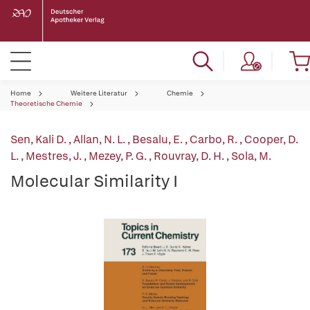
Home
Weitere Literatur
Chemie
Theoretische Chemie
Sen, Kali D.
,
Allan, N. L.
,
Besalu, E.
,
Carbo, R.
,
Cooper, D.
L.
,
Mestres, J.
,
Mezey, P. G.
,
Rouvray, D. H.
,
Sola, M.
Molecular Similarity I