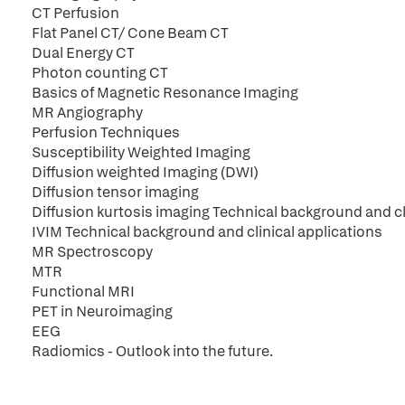
CT Perfusion
Flat Panel CT/ Cone Beam CT
Dual Energy CT
Photon counting CT
Basics of Magnetic Resonance Imaging
MR Angiography
Perfusion Techniques
Susceptibility Weighted Imaging
Diffusion weighted Imaging (DWI)
Diffusion tensor imaging
Diffusion kurtosis imaging Technical background and cl
IVIM Technical background and clinical applications
MR Spectroscopy
MTR
Functional MRI
PET in Neuroimaging
EEG
Radiomics - Outlook into the future.