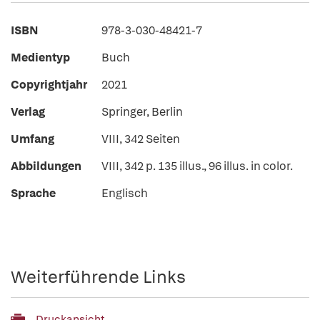
ISBN
978-3-030-48421-7
Medientyp
Buch
Copyrightjahr
2021
Verlag
Springer, Berlin
Umfang
VIII, 342 Seiten
Abbildungen
VIII, 342 p. 135 illus., 96 illus. in color.
Sprache
Englisch
Weiterführende Links
Druckansicht