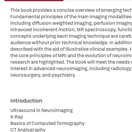
This book provides a concise overview of emerging tech
Fundamental principles of the main imaging modalities
including diffusion weighted imaging, perfusion imaging,
intravoxel incoherent motion, MR spectroscopy, functiona
concepts underlying each imaging technique are carefull
audience without prior technical knowledge. In addition,
described with the aid of illustrative clinical examples
the core principles of MRI and the evolution of neuroi
research are highlighted. The book will meet the needs 
interest in advanced neuroimaging, including radiology r
neurosurgery, and psychiatry.
Introduction
Ultrasound in Neuroimaging
X-Ray
Basics of Computed Tomography
CT Angiography