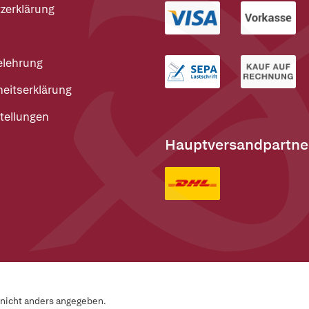
zerklärung
elehrung
heitserklärung
tellungen
Hauptversandpartne
n nicht anders angegeben.