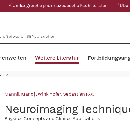
✓ Umfangreiche pharmazeutische Fachliteratur
✓ Über
enwelten
Weitere Literatur
Fortbildungsan
er
Mannil, Manoj
,
Winklhofer, Sebastian F.-X.
Neuroimaging Techniques
Physical Concepts and Clinical Applications