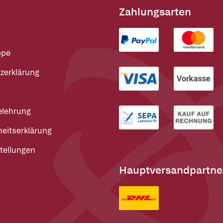
Zahlungsarten
ppe
zerklärung
elehrung
heitserklärung
tellungen
Hauptversandpartne