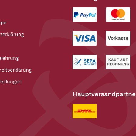
ppe
zerklärung
elehrung
heitserklärung
tellungen
Hauptversandpartne