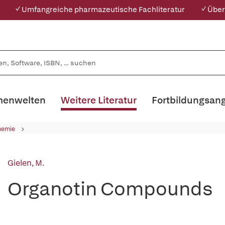
✓ Umfangreiche pharmazeutische Fachliteratur
✓ Über
enwelten
Weitere Literatur
Fortbildungsan
hemie
Gielen, M.
Organotin Compounds