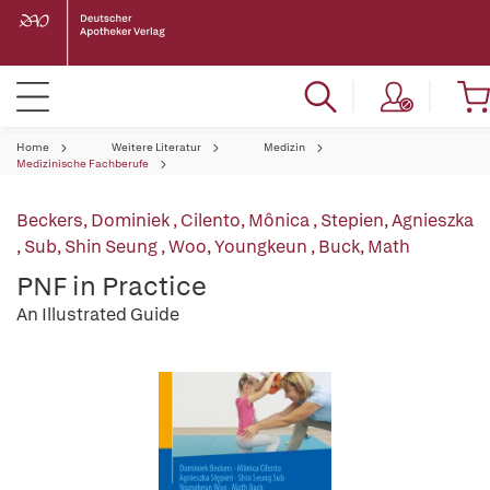
Home
Weitere Literatur
Medizin
Medizinische Fachberufe
Beckers, Dominiek
,
Cilento, Mônica
,
Stepien, Agnieszka
,
Sub, Shin Seung
,
Woo, Youngkeun
,
Buck, Math
PNF in Practice
An Illustrated Guide