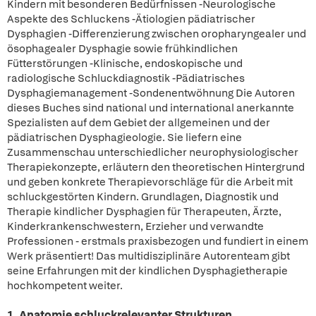
Kindern mit besonderen Bedürfnissen -Neurologische
Aspekte des Schluckens -Ätiologien pädiatrischer
Dysphagien -Differenzierung zwischen oropharyngealer und
ösophagealer Dysphagie sowie frühkindlichen
Fütterstörungen -Klinische, endoskopische und
radiologische Schluckdiagnostik -Pädiatrisches
Dysphagiemanagement -Sondenentwöhnung Die Autoren
dieses Buches sind national und international anerkannte
Spezialisten auf dem Gebiet der allgemeinen und der
pädiatrischen Dysphagieologie. Sie liefern eine
Zusammenschau unterschiedlicher neurophysiologischer
Therapiekonzepte, erläutern den theoretischen Hintergrund
und geben konkrete Therapievorschläge für die Arbeit mit
schluckgestörten Kindern. Grundlagen, Diagnostik und
Therapie kindlicher Dysphagien für Therapeuten, Ärzte,
Kinderkrankenschwestern, Erzieher und verwandte
Professionen - erstmals praxisbezogen und fundiert in einem
Werk präsentiert! Das multidisziplinäre Autorenteam gibt
seine Erfahrungen mit der kindlichen Dysphagietherapie
hochkompetent weiter.
1. Anatomie schluckrelevanter Strukturen