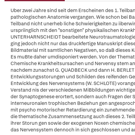
Uber zwei Jahre sind seit dem Erscheinen des 1. Teil
pathologischen Anatomie vergangen. Wie schon bei Ban
Teilband nicht unerheb liche Schwierigkeiten zu iiberwin
urspriinglich mit den "sonstigen" physikalischen Krank
UNTERHARNSCHEIDT bearbeitete Neurotraumatologie e
ging jedoch nicht nur das druckfertige Manuskript die
Bildmaterial mit samtlichen Negativen, so daB dieses K
Es muBte daher umdisponiert werden. Von der Thematik
Chemische Krankheitsursachen und Nervensy stem an, 
nachdem zunachst G. QUADBECK und dann H. BERLET hi
Entwicklungsstorungen und Schiiden des reifenden Geh
Entwicklung des Nervensystems (W. SCHLOTE) vorangeste
Verstand nis der verschiedenen MiBbildungen wichtige
der Synaptogenese erortert, sondern auch Fragen der S
interneuronalen trophischen Beziehun gen angesproc
mit psycho motorischer Retardierung ein zunehmendes 
die thematische Zusammensetzung auch dieses 2. Teilb
ihrer Storun gen sowie der exogenen Noxen chemischer
das Nervensystem dennoch in sich geschlossen und 