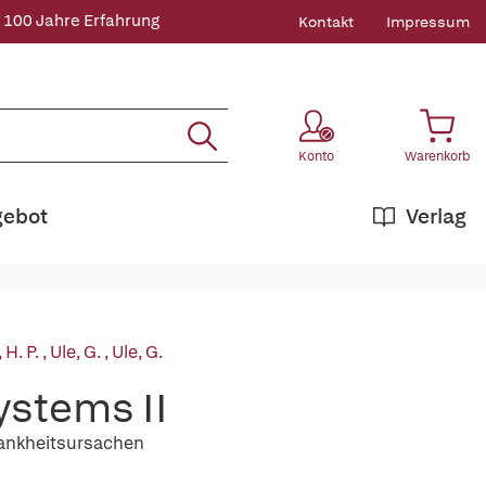
 100 Jahre Erfahrung
Kontakt
Impressum
Konto
Warenkorb
gebot
Verlag
 H. P.
,
Ule, G.
,
Ule, G.
ystems II
ankheitsursachen