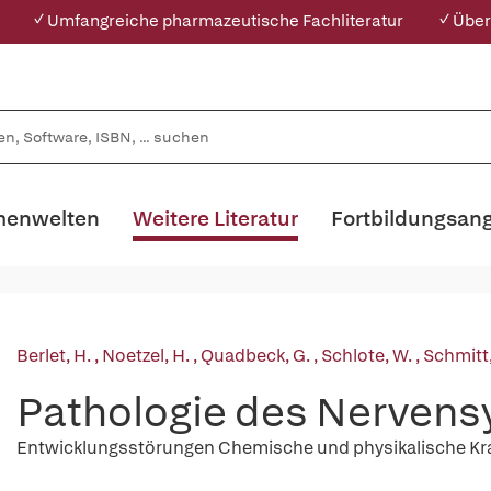
✓ Umfangreiche pharmazeutische Fachliteratur
✓ Über
enwelten
Weitere Literatur
Fortbildungsan
Berlet, H.
,
Noetzel, H.
,
Quadbeck, G.
,
Schlote, W.
,
Schmitt,
Pathologie des Nervens
Entwicklungsstörungen Chemische und physikalische Kr