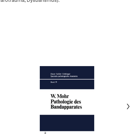
arotrauma, Dysbarismus).