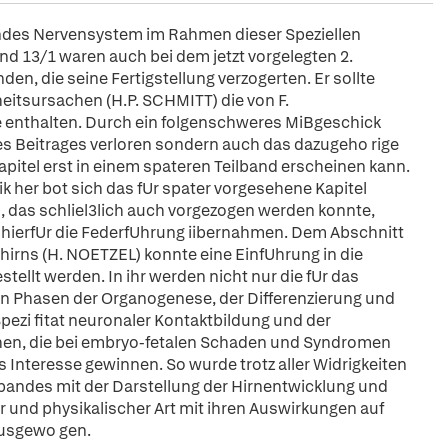
bandes Nervensystem im Rahmen dieser Speziellen
d 13/1 waren auch bei dem jetzt vorgelegten 2.
den, die seine Fertigstellung verzogerten. Er sollte
heitsursachen (H.P. SCHMITT) die von F.
nthalten. Durch ein folgenschweres MiBgeschick
ses Beitrages verloren sondern auch das dazugeho rige
apitel erst in einem spateren Teilband erscheinen kann.
 her bot sich das fUr spater vorgesehene Kapitel
das schliel3lich auch vorgezogen werden konnte,
erfUr die FederfUhrung iibernahmen. Dem Abschnitt
irns (H. NOETZEL) konnte eine EinfUhrung in die
llt werden. In ihr werden nicht nur die fUr das
n Phasen der Organogenese, der Differenzierung und
pezi fitat neuronaler Kontaktbildung und der
hen, die bei embryo-fetalen Schaden und Syndromen
Interesse gewinnen. So wurde trotz aller Widrigkeiten
andes mit der Darstellung der Hirnentwicklung und
 und physikalischer Art mit ihren Auswirkungen auf
ausgewo gen.