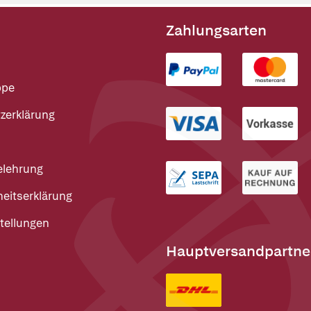
Zahlungsarten
ppe
zerklärung
elehrung
heitserklärung
tellungen
Hauptversandpartne