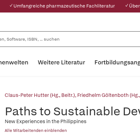
✓ Umfangreiche pharmazeutische Fachliteratur
✓ Über
enwelten
Weitere Literatur
Fortbildungsan
Claus-Peter Hutter (Hg., Beitr.)
,
Friedhelm Göltenboth (Hg., 
Paths to Sustainable D
New Experiences in the Philippines
Alle Mitarbeitenden einblenden