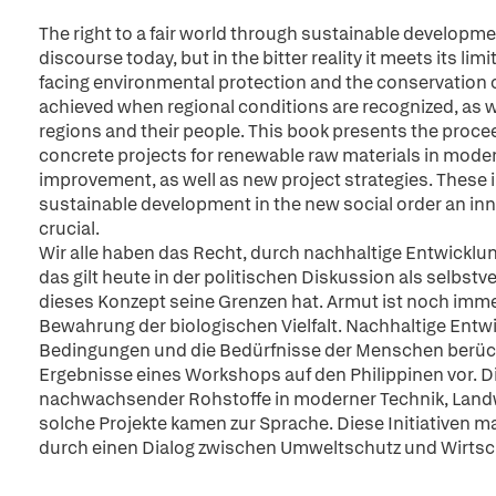
The right to a fair world through sustainable developme
discourse today, but in the bitter reality it meets its lim
facing environmental protection and the conservation o
achieved when regional conditions are recognized, as w
regions and their people. This book presents the proce
concrete projects for renewable raw materials in mode
improvement, as well as new project strategies. These ini
sustainable development in the new social order an i
crucial.
Wir alle haben das Recht, durch nachhaltige Entwicklun
das gilt heute in der politischen Diskussion als selbstv
dieses Konzept seine Grenzen hat. Armut ist noch imm
Bewahrung der biologischen Vielfalt. Nachhaltige Entw
Bedingungen und die Bedürfnisse der Menschen berücks
Ergebnisse eines Workshops auf den Philippinen vor. D
nachwachsender Rohstoffe in moderner Technik, Landwi
solche Projekte kamen zur Sprache. Diese Initiativen 
durch einen Dialog zwischen Umweltschutz und Wirtsch