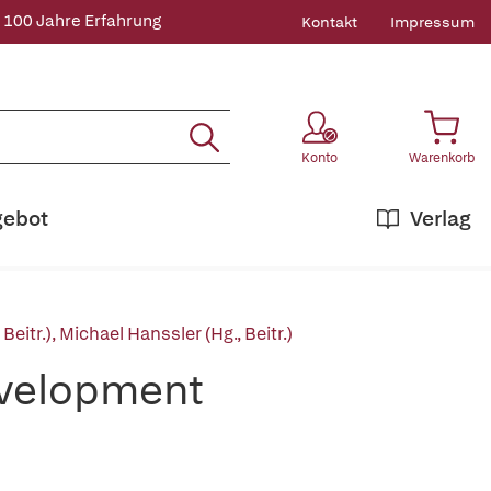
 100 Jahre Erfahrung
Kontakt
Impressum
Konto
Warenkorb
gebot
Verlag
Beitr.)
,
Michael Hanssler (Hg., Beitr.)
evelopment