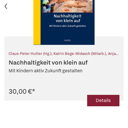
Claus-Peter Hutter (Hg.)
,
Katrin Bege-Midasch (Mitarb.)
,
Anja
Horn (Mitarb.)
,
Karin Kilchling-Hink (Mitarb.)
,
Gabi Muck
Nachhaltigkeit von klein auf
(Mitarb.)
,
Ewa Paliocha (Mitarb.)
,
Sabine Ratzel (Mitarb.)
Mit Kindern aktiv Zukunft gestalten
30,00 €
*
Details