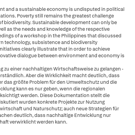
nt and a sustainable economy is undisputed in political
itations. Poverty still remains the greatest challenge
f biodiversity. Sustainable development can only be
ell as the needs and knowledge of the respective
edings of a workshop in the Philippines that discussed
rn technology, subsistence and biodiversity
tiatives clearly illustrate that in order to achieve
nnovative dialogue between environment and economy is
g zu einer nachhaltigen Wirtschaftsweise zu gelangen -
erständlich. Aber die Wirklichkeit macht deutlich, dass
er das größte Problem für den Umweltschutz und die
icklung kann es nur geben, wenn die regionalen
ichtigt werden. Diese Dokumentation stellt die
iskutiert wurden konkrete Projekte zur Nutzung
rtschaft und Naturschutz; auch neue Strategien für
machen deutlich, dass nachhaltige Entwicklung nur
aft verwirklicht werden kann.