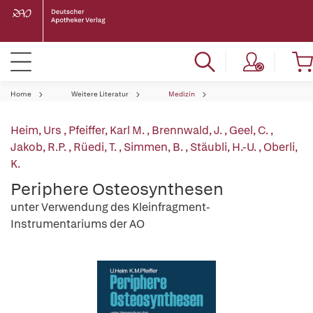
Home
Weitere Literatur
Medizin
Heim, Urs
,
Pfeiffer, Karl M.
,
Brennwald, J.
,
Geel, C.
,
Jakob, R.P.
,
Rüedi, T.
,
Simmen, B.
,
Stäubli, H.-U.
,
Oberli,
K.
Periphere Osteosynthesen
unter Verwendung des Kleinfragment-
Instrumentariums der AO