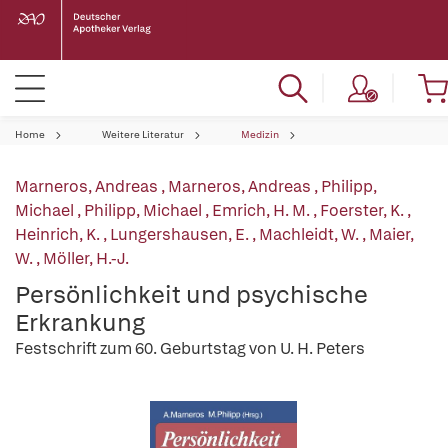
Home
Weitere Literatur
Medizin
Marneros, Andreas
,
Marneros, Andreas
,
Philipp,
Michael
,
Philipp, Michael
,
Emrich, H. M.
,
Foerster, K.
,
Heinrich, K.
,
Lungershausen, E.
,
Machleidt, W.
,
Maier,
W.
,
Möller, H.-J.
Persönlichkeit und psychische
Erkrankung
Festschrift zum 60. Geburtstag von U. H. Peters