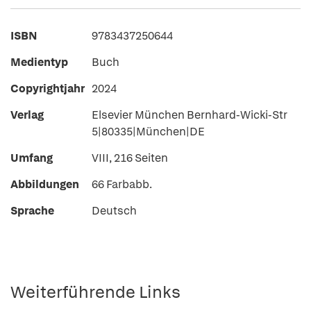
ISBN
9783437250644
Medientyp
Buch
Copyrightjahr
2024
Verlag
Elsevier München Bernhard-Wicki-Str
5|80335|München|DE
Umfang
VIII, 216 Seiten
Abbildungen
66 Farbabb.
Sprache
Deutsch
Weiterführende Links