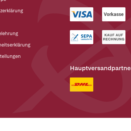
zerklärung
elehrung
heitserklärung
tellungen
Hauptversandpartne