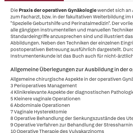
Die
Praxis der operativen Gynäkologie
wendet sich an 
zum Facharzt, bzw. in der fakultativen Weiterbildung im
"Spezielle Geburtshilfe und Perinatalmedizin". Der vorli
alle gängigen instrumentellen und manuellen Techniken 
Standardeingriffe anzusprechen sind und illustriert d
Abbildungen. Neben den Techniken der einzelnen Eingri
postoperativen Betreuung ausführlich dargestellt. Dur
Instrumentenkunde ist das Buch auch für nicht-ärztli
Allgemeine Überlegungen zur Ausbildung in der 
Allgemeine chirurgische Aspekte in der operativen Gyn
3 Perioperatives Management
4 Klinikrelevante Aspekte der diagnostischen Pathologi
5 Kleinere vaginale Operationen
6 Abdominale Operationen
7 Vaginale Hysterektomie
8 Operative Behandlung der Senkungszustände des Ut
9 Operative Verfahren zur Behandlung der Stressharni
10 Operative Therapie des Vulvakarzinoms