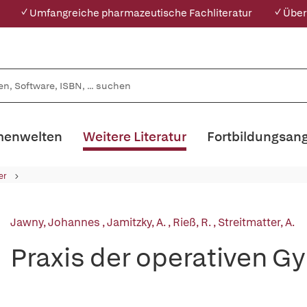
✓ Umfangreiche pharmazeutische Fachliteratur
✓ Über
enwelten
Weitere Literatur
Fortbildungsan
er
Jawny, Johannes
,
Jamitzky, A.
,
Rieß, R.
,
Streitmatter, A.
Praxis der operativen G