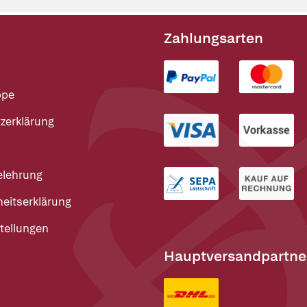
Zahlungsarten
ppe
zerklärung
elehrung
heitserklärung
tellungen
Hauptversandpartne