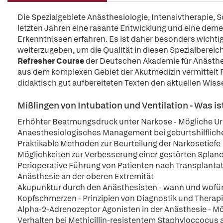
Die Spezialgebiete Anästhesiologie, Intensivtherapie,
letzten Jahren eine rasante Entwicklung und eine d
Erkenntnissen erfahren. Es ist daher besonders wichtig
weiterzugeben, um die Qualität in diesen Spezialbereic
Refresher Course
der Deutschen Akademie für Anästhe
aus dem komplexen Gebiet der Akutmedizin vermittelt F
didaktisch gut aufbereiteten Texten den aktuellen Wiss
Mißlingen von Intubation und Ventilation - Was is
Erhöhter Beatmungsdruck unter Narkose - Mögliche U
Anaesthesiologisches Management bei geburtshilfliche
Praktikable Methoden zur Beurteilung der Narkosetiefe
Möglichkeiten zur Verbesserung einer gestörten Splan
Perioperative Führung von Patienten nach Transplanta
Anästhesie an der oberen Extremität
Akupunktur durch den Anästhesisten - wann und wofü
Kopfschmerzen - Prinzipien von Diagnostik und Therap
Alpha-2-Adrenozeptor Agonisten in der Anästhesie - M
Verhalten bei Methicillin-resistentem Staphyloccocus