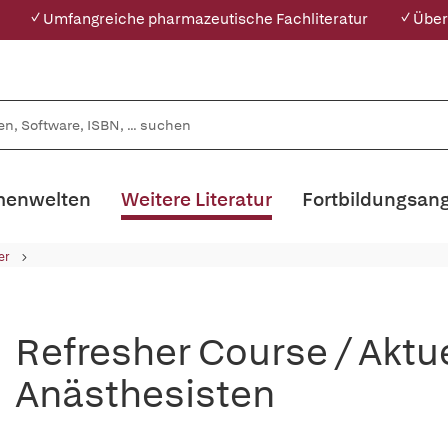
✓ Umfangreiche pharmazeutische Fachliteratur
✓ Über
enwelten
Weitere Literatur
Fortbildungsan
er
Refresher Course / Aktu
Anästhesisten