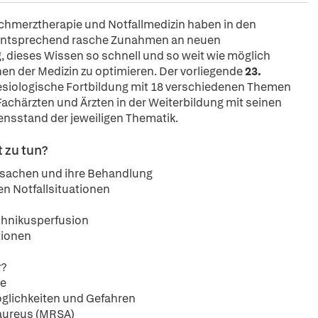
 Schmerztherapie und Notfallmedizin haben in den
ementsprechend rasche Zunahmen an neuen
, dieses Wissen so schnell und so weit wie möglich
hen der Medizin zu optimieren. Der vorliegende
23.
siologische Fortbildung mit 18 verschiedenen Themen
achärzten und Ärzten in der Weiterbildung mit seinen
ensstand der jeweiligen Thematik.
t zu tun?
rsachen und ihre Behandlung
n Notfallsituationen
chnikusperfusion
tionen
r?
ie
öglichkeiten und Gefahren
 aureus (MRSA)