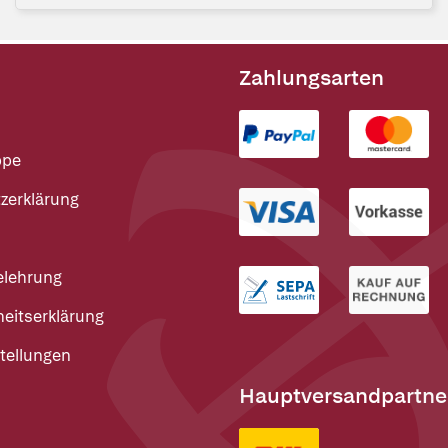
Zahlungsarten
ppe
zerklärung
elehrung
heitserklärung
tellungen
Hauptversandpartne