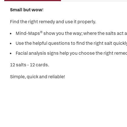
Small but wow
!
Find the right remedy and use it properly.
Mind-Maps® show you the way; where the salts act a
Use the helpful questions to find the right salt quickl
Facial analysis signs help you choose the right reme
12 salts - 12 cards.
Simple, quick and reliable!