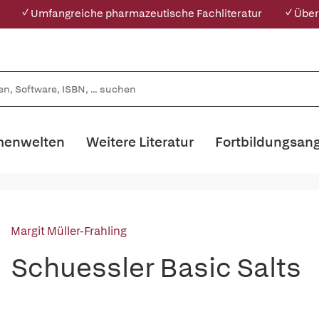
✓ Umfangreiche pharmazeutische Fachliteratur
✓ Über
enwelten
Weitere Literatur
Fortbildungsan
Margit Müller-Frahling
Schuessler Basic Salts