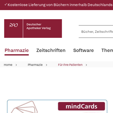
✓ Kostenlose Lieferung von Büchern innerhalb Deutschlands
Pharmazie
Zeitschriften
Software
Them
Home
Pharmazie
Für Ihre Patienten