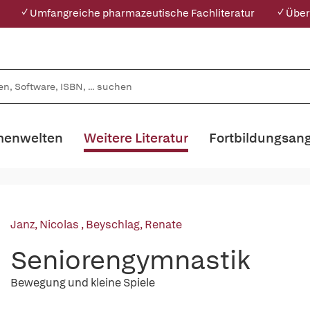
✓ Umfangreiche pharmazeutische Fachliteratur
✓ Über
enwelten
Weitere Literatur
Fortbildungsan
Janz, Nicolas
,
Beyschlag, Renate
Seniorengymnastik
Bewegung und kleine Spiele