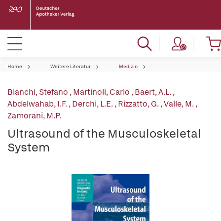
Home
Weitere Literatur
Medizin
Bianchi, Stefano
,
Martinoli, Carlo
,
Baert, A.L.
,
Abdelwahab, I.F.
,
Derchi, L.E.
,
Rizzatto, G.
,
Valle, M.
,
Zamorani, M.P.
Ultrasound of the Musculoskeletal
System