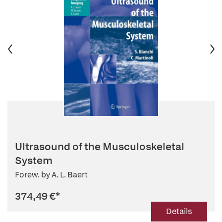
Ultrasound of the Musculoskeletal
System
Forew. by A. L. Baert
374,49 €
*
Details