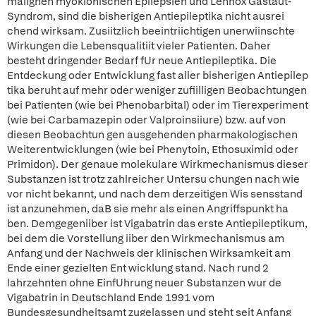
malignen myoklonischen Epilepsien und Lennox Gastaut-
Syndrom, sind die bisherigen Antiepileptika nicht ausrei
chend wirksam. Zusiitzlich beeintriichtigen unerwiinschte
Wirkungen die Lebensqualitiit vieler Patienten. Daher
besteht dringender Bedarf fUr neue Antiepileptika. Die
Entdeckung oder Entwicklung fast aller bisherigen Antiepilep
tika beruht auf mehr oder weniger zufiilligen Beobachtungen
bei Patienten (wie bei Phenobarbital) oder im Tierexperiment
(wie bei Carbamazepin oder Valproinsiiure) bzw. auf von
diesen Beobachtun gen ausgehenden pharmakologischen
Weiterentwicklungen (wie bei Phenytoin, Ethosuximid oder
Primidon). Der genaue molekulare Wirkmechanismus dieser
Substanzen ist trotz zahlreicher Untersu chungen nach wie
vor nicht bekannt, und nach dem derzeitigen Wis sensstand
ist anzunehmen, daB sie mehr als einen Angriffspunkt ha
ben. Demgegeniiber ist Vigabatrin das erste Antiepileptikum,
bei dem die Vorstellung iiber den Wirkmechanismus am
Anfang und der Nachweis der klinischen Wirksamkeit am
Ende einer gezielten Ent wicklung stand. Nach rund 2
lahrzehnten ohne EinfUhrung neuer Substanzen wur de
Vigabatrin in Deutschland Ende 1991 vom
Bundesgesundheitsamt zugelassen und steht seit Anfang