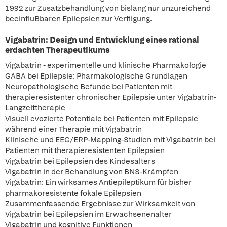
1992 zur Zusatzbehandlung von bislang nur unzureichend
beeinfluBbaren Epilepsien zur Verfiigung.
Vigabatrin: Design und Entwicklung eines rational
erdachten Therapeutikums
Vigabatrin - experimentelle und klinische Pharmakologie
GABA bei Epilepsie: Pharmakologische Grundlagen
Neuropathologische Befunde bei Patienten mit
therapieresistenter chronischer Epilepsie unter Vigabatrin-
Langzeittherapie
Visuell evozierte Potentiale bei Patienten mit Epilepsie
während einer Therapie mit Vigabatrin
Klinische und EEG/ERP-Mapping-Studien mit Vigabatrin bei
Patienten mit therapieresistenten Epilepsien
Vigabatrin bei Epilepsien des Kindesalters
Vigabatrin in der Behandlung von BNS-Krämpfen
Vigabatrin: Ein wirksames Antiepileptikum für bisher
pharmakoresistente fokale Epilepsien
Zusammenfassende Ergebnisse zur Wirksamkeit von
Vigabatrin bei Epilepsien im Erwachsenenalter
Vigabatrin und kognitive Funktionen