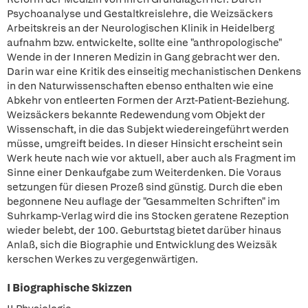
Psychoanalyse und Gestaltkreislehre, die Weizsäckers
Arbeitskreis an der Neurologischen Klinik in Heidelberg
aufnahm bzw. entwickelte, sollte eine "anthropologische"
Wende in der Inneren Medizin in Gang gebracht wer den.
Darin war eine Kritik des einseitig mechanistischen Denkens
in den Naturwissenschaften ebenso enthalten wie eine
Abkehr von entleerten Formen der Arzt-Patient-Beziehung.
Weizsäckers bekannte Redewendung vom Objekt der
Wissenschaft, in die das Subjekt wiedereingeführt werden
müsse, umgreift beides. In dieser Hinsicht erscheint sein
Werk heute nach wie vor aktuell, aber auch als Fragment im
Sinne einer Denkaufgabe zum Weiterdenken. Die Voraus
setzungen für diesen Prozeß sind günstig. Durch die eben
begonnene Neu auflage der "Gesammelten Schriften" im
Suhrkamp-Verlag wird die ins Stocken geratene Rezeption
wieder belebt, der 100. Geburtstag bietet darüber hinaus
Anlaß, sich die Biographie und Entwicklung des Weizsäk
kerschen Werkes zu vergegenwärtigen.
I Biographische Skizzen