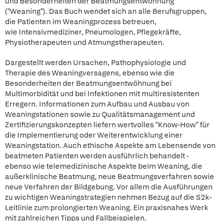
und Besonderheiten der Beatmungsentwöhnung
("Weaning"). Das Buch wendet sich an alle Berufsgruppen,
die Patienten im Weaningprozess betreuen,
wie Intensivmediziner, Pneumologen, Pflegekräfte,
Physiotherapeuten und Atmungstherapeuten.
Dargestellt werden Ursachen, Pathophysiologie und
Therapie des Weaningversagens, ebenso wie die
Besonderheiten der Beatmungsentwöhnung bei
Multimorbidität und bei Infektionen mit multiresistenten
Erregern. Informationen zum Aufbau und Ausbau von
Weaningstationen sowie zu Qualitätsmanagement und
Zertifizierungskonzepten liefern wertvolles "Know-How" für
die Implementierung oder Weiterentwicklung einer
Weaningstation. Auch ethische Aspekte am Lebensende von
beatmeten Patienten werden ausführlich behandelt -
ebenso wie telemedizinische Aspekte beim Weaning, die
außerklinische Beatmung, neue Beatmungsverfahren sowie
neue Verfahren der Bildgebung. Vor allem die Ausführungen
zu wichtigen Weaningstrategien nehmen Bezug auf die S2k-
Leitlinie zum prolongierten Weaning. Ein praxisnahes Werk
mit zahlreichen Tipps und Fallbeispielen.