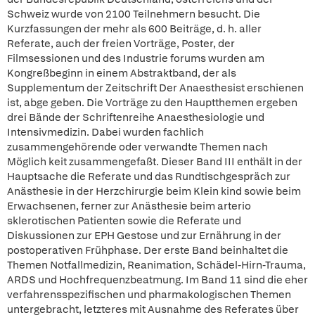
Schweiz wurde von 2100 Teilnehmern besucht. Die
Kurzfassungen der mehr als 600 Beiträge, d. h. aller
Referate, auch der freien Vorträge, Poster, der
Filmsessionen und des Industrie forums wurden am
Kongreßbeginn in einem Abstraktband, der als
Supplementum der Zeitschrift Der Anaesthesist erschienen
ist, abge geben. Die Vorträge zu den Hauptthemen ergeben
drei Bände der Schriftenreihe Anaesthesiologie und
Intensivmedizin. Dabei wurden fachlich
zusammengehörende oder verwandte Themen nach
Möglich keit zusammengefaßt. Dieser Band III enthält in der
Hauptsache die Referate und das Rundtischgespräch zur
Anästhesie in der Herzchirurgie beim Klein kind sowie beim
Erwachsenen, ferner zur Anästhesie beim arterio
sklerotischen Patienten sowie die Referate und
Diskussionen zur EPH Gestose und zur Ernährung in der
postoperativen Frühphase. Der erste Band beinhaltet die
Themen Notfallmedizin, Reanimation, Schädel-Hirn-Trauma,
ARDS und Hochfrequenzbeatmung. Im Band 11 sind die eher
verfahrensspezifischen und pharmakologischen Themen
untergebracht, letzteres mit Ausnahme des Referates über