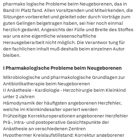
pharmako logische Probleme beim Neugeborenen, das in
Band III Platz fand. Allen Vorsitzenden und Mitwirkenden, die
Sitzungen vorbereitet und geleitet oder durch Vorträge zum
guten Gelingen beigetragen haben, sei hier noch einmal
herzlich gedankt. Angesichts der Fülle und Breite des Stoffes
war uns eine eigentliche wissenschaftliche
Herausgeberarbeit nicht möglich. Die Verantwor tung für
den fachlichen Inhalt muß deshalb beim einzelnen Autor
bleiben.
I Pharmakologische Probleme beim Neugeborenen
Mikrobiologische und pharmakologische Grundlagen zur
Antibiotikatherapie beim Neugeborenen
II Anästhesie - Kardiologie - Herzchirurgie beim Kleinkind
unter 2 Jahren
Hämodynamik der häufigsten angeborenen Herzfehler,
welche im Kleinkindesalter operiert werden
Frühzeitige Korrekturoperationen angeborener Herzfehler
Prä-, intra- und postoperative Gesichtspunkte der
Anästhesie an verschiedenen Zentren
Hypothermer Kreislaufstillstand: Korrektur angeborener