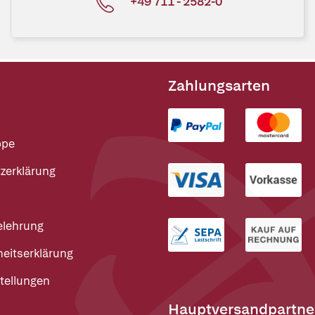
+49 711 - 2582-0
Zahlungsarten
ppe
zerklärung
elehrung
heitserklärung
tellungen
Hauptversandpartne