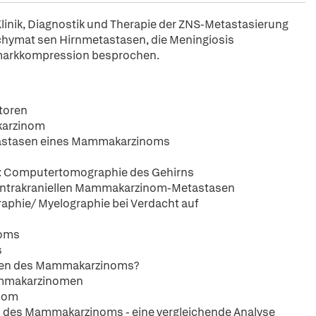
linik, Diagnostik und Therapie der ZNS-Metastasierung
hymat sen Hirnmetastasen, die Meningiosis
markkompression besprochen.
toren
karzinom
etastasen eines Mammakarzinoms
: Computertomographie des Gehirns
 intrakraniellen Mammakarzinom-Metastasen
hie/ Myelographie bei Verdacht auf
noms
s
tasen des Mammakarzinoms?
ammakarzinomen
inom
en des Mammakarzinoms - eine vergleichende Analyse