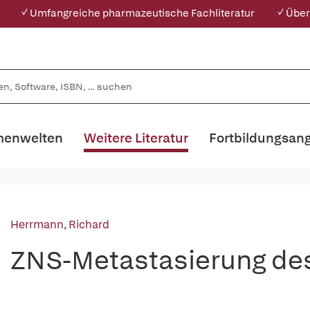
✓ Umfangreiche pharmazeutische Fachliteratur
✓ Über
enwelten
Weitere Literatur
Fortbildungsan
Herrmann, Richard
ZNS-Metastasierung d