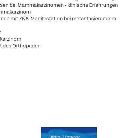
tasen bei Mammakarzinomen - klinische Erfahrungen
ammakarzinom
innen mit ZNS-Manifestation bei metastasierendem
n
akarzinom
ht des Orthopäden