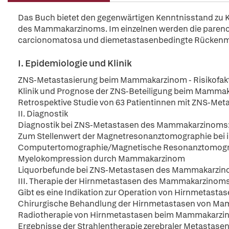
Das Buch bietet den gegenwärtigen Kenntnisstand zu K
des Mammakarzinoms. Im einzelnen werden die parenc
carcionomatosa und diemetastasenbedingte Rücken
I. Epidemiologie und Klinik
ZNS-Metastasierung beim Mammakarzinom - Risikofak
Klinik und Prognose der ZNS-Beteiligung beim Mamma
Retrospektive Studie von 63 Patientinnen mit ZNS-M
II. Diagnostik
Diagnostik bei ZNS-Metastasen des Mammakarzinoms
Zum Stellenwert der Magnetresonanztomographie bei
Computertomographie/Magnetische Resonanztomograp
Myelokompression durch Mammakarzinom
Liquorbefunde bei ZNS-Metastasen des Mammakarzi
III. Therapie der Hirnmetastasen des Mammakarzinom
Gibt es eine Indikation zur Operation von Hirnmetas
Chirurgische Behandlung der Hirnmetastasen von M
Radiotherapie von Hirnmetastasen beim Mammakarz
Ergebnisse der Strahlentherapie zerebraler Metastas