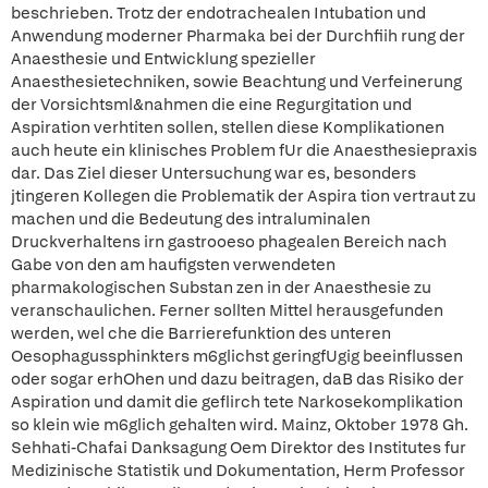
beschrieben. Trotz der endotrachealen Intubation und
Anwendung moderner Pharmaka bei der Durchfiih rung der
Anaesthesie und Entwicklung spezieller
Anaesthesietechniken, sowie Beachtung und Verfeinerung
der Vorsichtsml&nahmen die eine Regurgitation und
Aspiration verhtiten sollen, stellen diese Komplikationen
auch heute ein klinisches Problem fUr die Anaesthesiepraxis
dar. Das Ziel dieser Untersuchung war es, besonders
jtingeren Kollegen die Problematik der Aspira tion vertraut zu
machen und die Bedeutung des intraluminalen
Druckverhaltens irn gastrooeso phagealen Bereich nach
Gabe von den am haufigsten verwendeten
pharmakologischen Substan zen in der Anaesthesie zu
veranschaulichen. Ferner sollten Mittel herausgefunden
werden, wel che die Barrierefunktion des unteren
Oesophagussphinkters m6glichst geringfUgig beeinflussen
oder sogar erhOhen und dazu beitragen, daB das Risiko der
Aspiration und damit die geflirch tete Narkosekomplikation
so klein wie m6glich gehalten wird. Mainz, Oktober 1978 Gh.
Sehhati-Chafai Danksagung Oem Direktor des Institutes fur
Medizinische Statistik und Dokumentation, Herm Professor