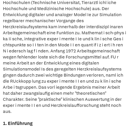
Hochschulen (Technische Universitat, Tierarztl ichl iche
Hochschule und Medizinische Hochschule) aus. Der
Entwicklung digitaler und analoger Model Ie zur Simulation
regelbarer mechanischer Vorgange des
Herzkreislaufsystems kam innerhalb der interdiszipl inaren
Arbeitsgemeinschaft eine Funktion zu. Mathemat i sch-phys i
ka Ii sche, integrative exper i mente I Ie und k lin i sche Ges i
chtspunkte so I I ten in den Mode I I en quant if i z i ert i h ren
N i edersch lag f i nden. Anfang 1972 Arbeitsgemeinschaft
wegen fehlender loste sich die Forschungsmittel auf. FU r
meine Arbeit an der Entwicklung eines digitalen
Simulationsmodel Is des geregelten Herzkreislaufsystems
gingen dadurch zwei wichtige Bindungen verloren, naml ich
dle RUckkopp lung zu exper i mente I I en und zu k lin i sche
Arbe i tsgruppen. Das vorl iegende Ergebnis meiner Arbeit
hat daher zwangslaufig einen mehr "theoretischen"
Charakter. Seine "praktische" klinischen Auswertung in der
exper i mente I I en und Herzkreislaufforschung steht noch
aus.
1. Einführung