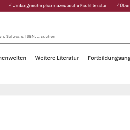
✓ Umfangreiche pharmazeutische Fachliteratur
✓ Über
enwelten
Weitere Literatur
Fortbildungsan