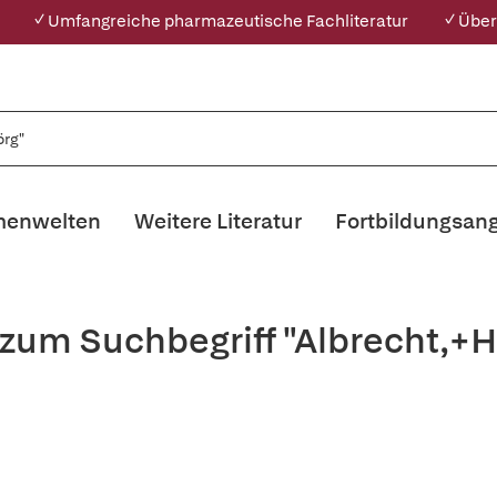
✓ Umfangreiche pharmazeutische Fachliteratur
✓ Über
enwelten
Weitere Literatur
Fortbildungsan
 zum Suchbegriff "Albrecht,+