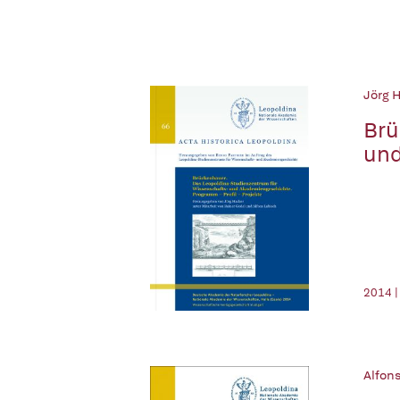
Jörg H
Brü
und
2014 |
Alfons