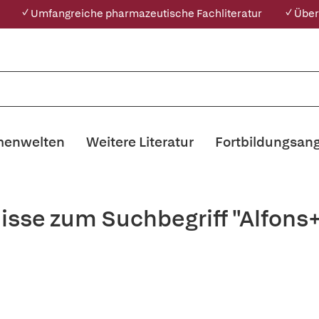
✓ Umfangreiche pharmazeutische Fachliteratur
✓ Über
enwelten
Weitere Literatur
Fortbildungsan
isse zum Suchbegriff "Alfons