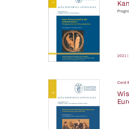
Kan
Progn
2021 |
Cord 
Wis
Eur