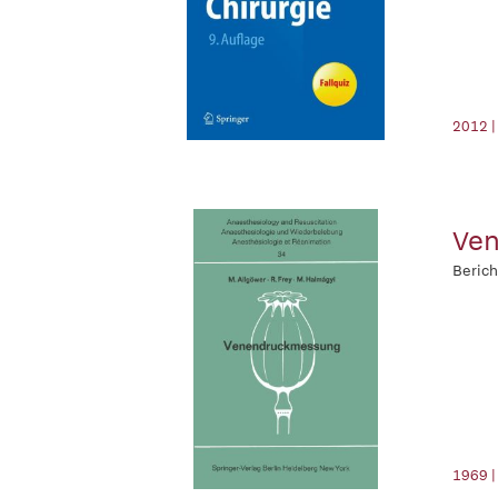
2012 |
Ve
Berich
1969 |