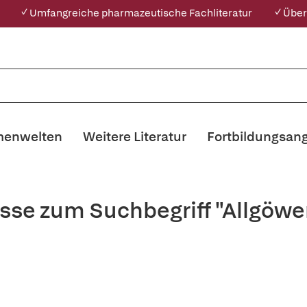
✓ Umfangreiche pharmazeutische Fachliteratur
✓ Über
enwelten
Weitere Literatur
Fortbildungsan
sse zum Suchbegriff "Allgöwe