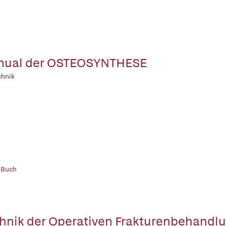
nual der OSTEOSYNTHESE
chnik
 Buch
hnik der Operativen Frakturenbehandl