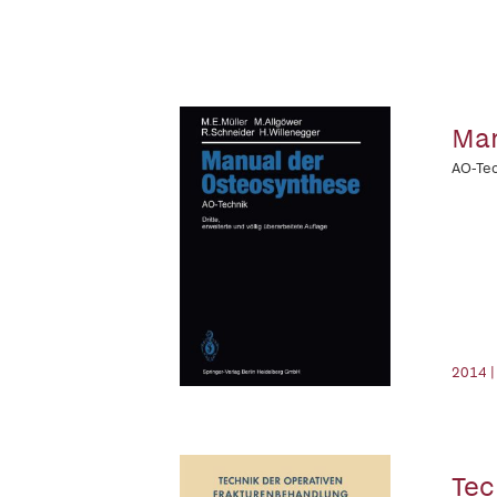
Ma
AO-Te
2014 |
Tec