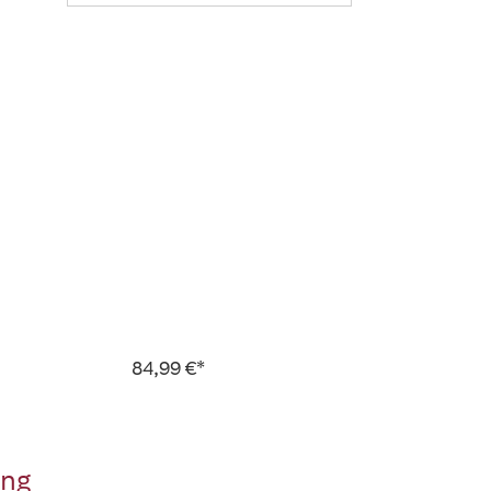
84,99 €*
ung