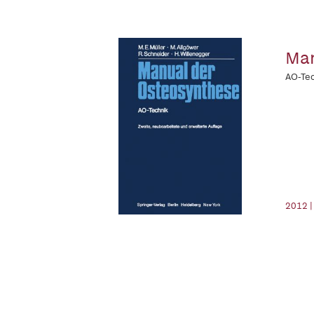
Man
AO-Te
2012 |