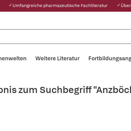
✓ Umfangreiche pharmazeutische Fachliteratur
✓ Über
enwelten
Weitere Literatur
Fortbildungsan
bnis zum Suchbegriff "Anzböc