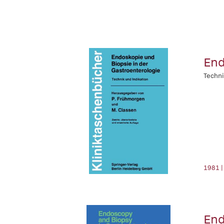
End
Techni
1981 |
End