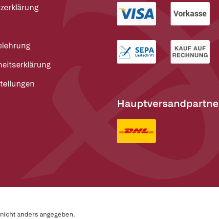
zerklärung
elehrung
heitserklärung
tellungen
Hauptversandpartne
n nicht anders angegeben.