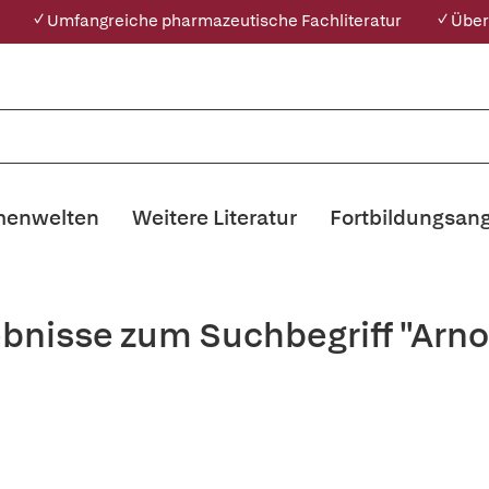
✓ Umfangreiche pharmazeutische Fachliteratur
✓ Über
enwelten
Weitere Literatur
Fortbildungsan
bnisse zum Suchbegriff "Arno