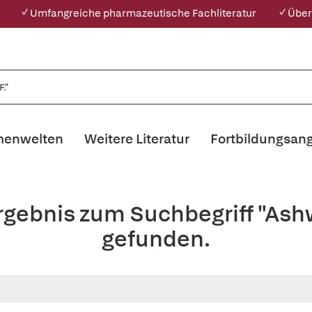
✓ Umfangreiche pharmazeutische Fachliteratur
✓ Über
enwelten
Weitere Literatur
Fortbildungsan
rgebnis zum Suchbegriff "Ash
gefunden.