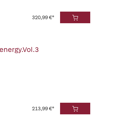
320,99 €*
oenergy.Vol.3
213,99 €*