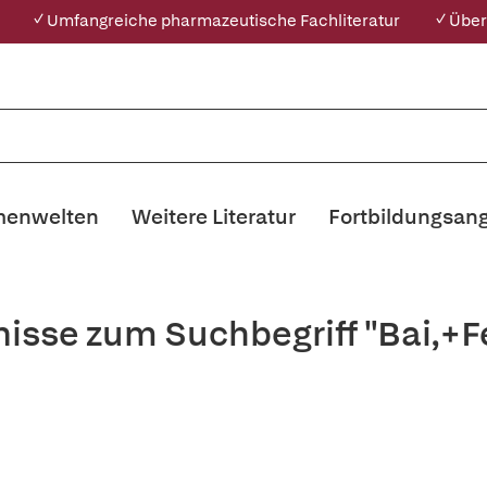
✓ Umfangreiche pharmazeutische Fachliteratur
✓ Über
enwelten
Weitere Literatur
Fortbildungsan
nisse zum Suchbegriff "Bai,+