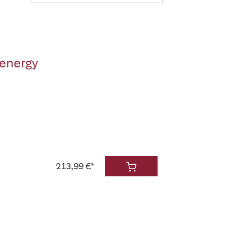
oenergy
213,99 €*