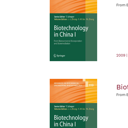
From B
2009 |
Bio
From B