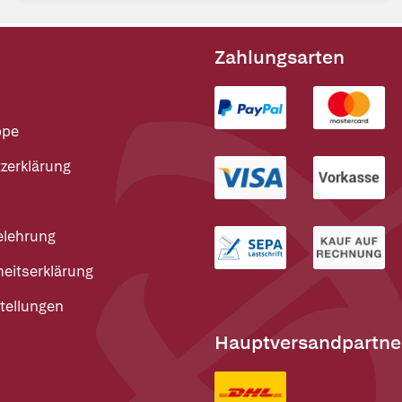
Zahlungsarten
ppe
zerklärung
elehrung
heitserklärung
tellungen
Hauptversandpartne