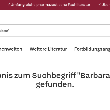
✓ Umfangreiche pharmazeutische Fachliteratur
✓ Über
enwelten
Weitere Literatur
Fortbildungsan
bnis zum Suchbegriff "Barbara
gefunden.