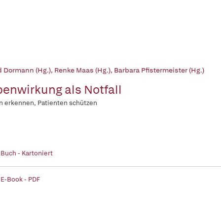
d Dormann (Hg.)
,
Renke Maas (Hg.)
,
Barbara Pfistermeister (Hg.)
enwirkung als Notfall
n erkennen, Patienten schützen
 Buch - Kartoniert
 E-Book - PDF