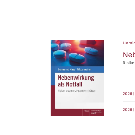
Haral
Neb
Risike
2026 |
2026 |