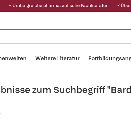
✓ Umfangreiche pharmazeutische Fachliteratur
✓ Über
enwelten
Weitere Literatur
Fortbildungsan
bnisse zum Suchbegriff "Bard