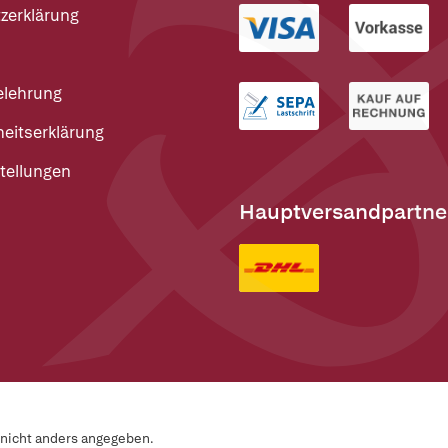
zerklärung
elehrung
heitserklärung
tellungen
Hauptversandpartne
n nicht anders angegeben.