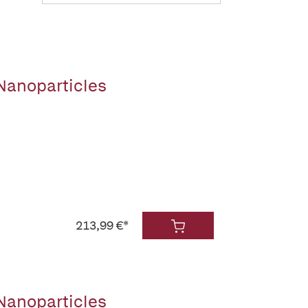
Nanoparticles
213,99 €*
Nanoparticles