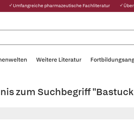
✓ Umfangreiche pharmazeutische Fachliteratur
✓ Über
enwelten
Weitere Literatur
Fortbildungsan
bnis zum Suchbegriff "Bastuck